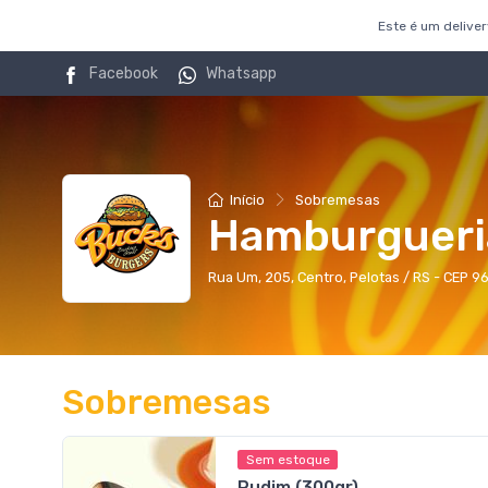
Este é um delive
Facebook
Whatsapp
Início
Sobremesas
Hamburgueri
Rua Um, 205, Centro, Pelotas / RS - CEP 
Sobremesas
Sem estoque
Pudim (300gr)