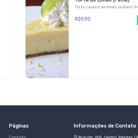
Torta caseira de limão siciliano f
R$9,90
Páginas
Informações de Contato
Contato
Rua Um, 205, Centro, Pelotas / 