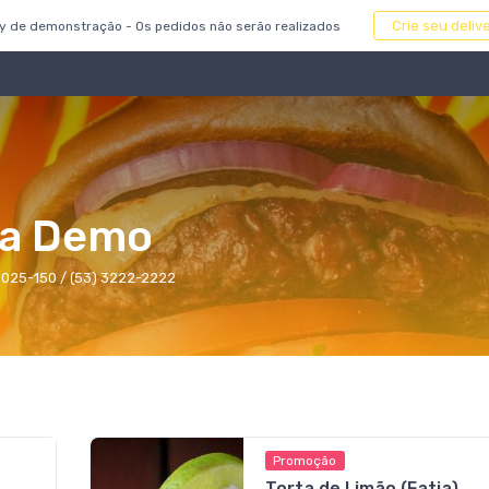
Crie seu deli
ry de demonstração - Os pedidos não serão realizados
a Demo
96025-150
/ (53) 3222-2222
Promoção
Torta de Limão (Fatia)