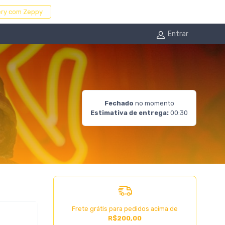
very com Zeppy
Entrar
Fechado
no momento
Estimativa de entrega:
00:30
Frete grátis para pedidos acima de
R$200,00