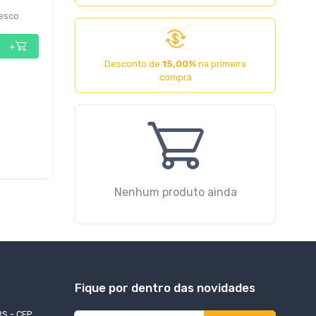
resco
+
Desconto de
15,00
%
na primeira
compra
Nenhum produto ainda
Fique por dentro das novidades
RS - CEP