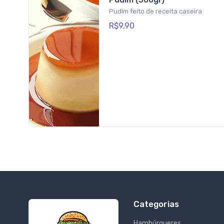
Pudim feito de receita caseira
R$9,90
Categorias
Hambúrgueres